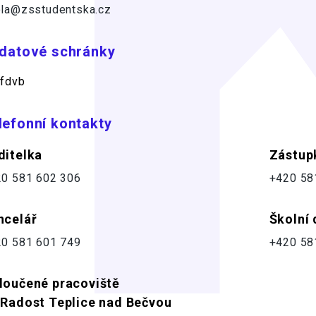
la@zsstudentska.cz
 datové schránky
fdvb
lefonní kontakty
ditelka
Zástup
0 581 602 306
+420 58
ncelář
Školní 
0 581 601 749
+420 58
loučené pracoviště
 Radost Teplice nad Bečvou