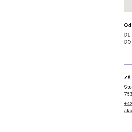
Od
DL 
DO 
ZŠ
Stu
753
+42
sko