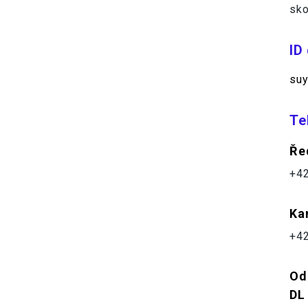
sko
ID
suy
Te
Ře
+42
Ka
+42
Od
DL