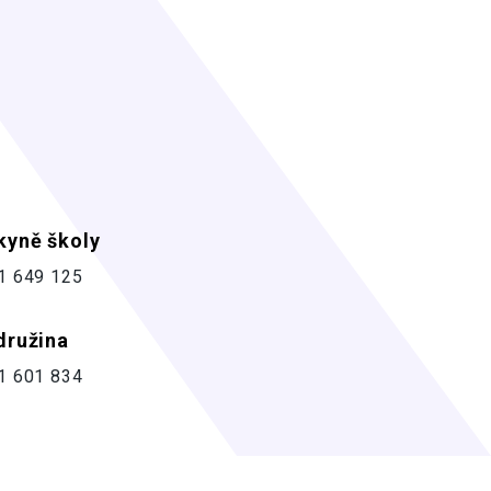
kyně školy
1 649 125
družina
1 601 834