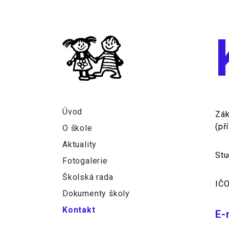
ZŠ Studentská
Úvod
Zák
(př
O škole
Aktuality
Stu
Fotogalerie
Školská rada
IČO
Dokumenty školy
Kontakt
E-